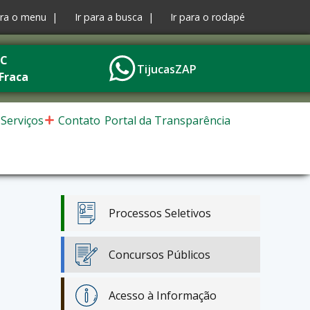
ara o menu |
Ir para a busca |
Ir para o rodapé
°C
TijucasZAP
Fraca
Serviços
Contato
Portal da Transparência
Processos Seletivos
Concursos Públicos
Acesso à Informação