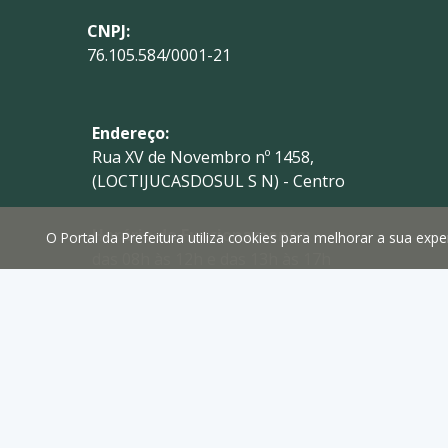
CNPJ:
76.105.584/0001-21
Endereço:
Rua XV de Novembro nº 1458,
(LOCTIJUCASDOSUL S N) - Centro
Horário de Funcionamento:
O Portal da Prefeitura utiliza cookies para melhorar a sua ex
das 08h às 12h e das 13h às 17h
Telefone:
(41) 3629-1765
E-mail:
prefeitura@tijucasdosul.pr.gov.br