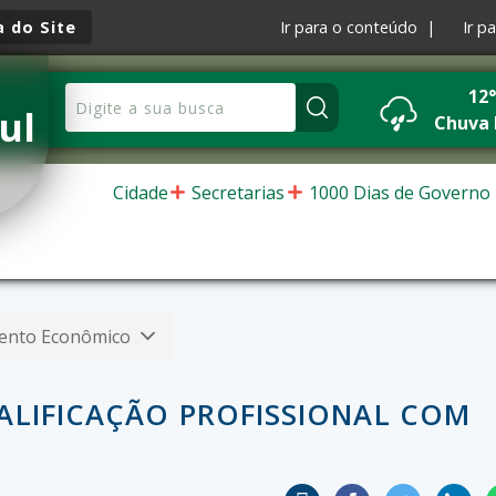
 do Site
Ir para o conteúdo |
Ir p
12
ul
Chuva 
Cidade
Secretarias
1000 Dias de Governo
ento Econômico
UALIFICAÇÃO PROFISSIONAL COM