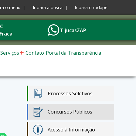
ara o menu |
Ir para a busca |
Ir para o rodapé
°C
TijucasZAP
Fraca
Serviços
Contato
Portal da Transparência
Processos Seletivos
Concursos Públicos
Acesso à Informação