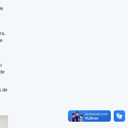
de
za,
ma
o
 de
s de