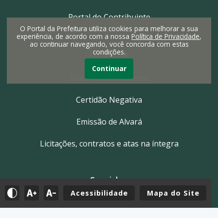
Portal do Contribuinte
O Portal da Prefeitura utiliza cookies para melhorar a sua
experiência, de acordo com a nossa
Política de Privacidade
,
ao continuar navegando, você concorda com estas
condições.
Empresa
Continuar
Nota Fiscal Eletrônica
Certidão Negativa
Emissão de Alvará
Licitações, contratos e atas na íntegra
Servidor
Acessibilidade
Mapa do Site
Tutoriais