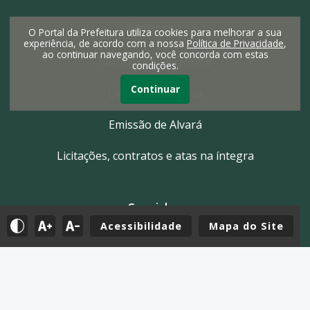
Empresa
O Portal da Prefeitura utiliza cookies para melhorar a sua
experiência, de acordo com a nossa
Política de Privacidade
,
ao continuar navegando, você concorda com estas
Nota Fiscal Eletrônica
condições.
Continuar
Certidão Negativa
Emissão de Alvará
Licitações, contratos e atas na íntegra
Servidor
Acessibilidade
Mapa do Site
Tutoriais
E-mail
Holerite & Intranet