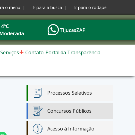
ara o menu |
Ir para a busca |
Ir para o rodapé
14°C
TijucasZAP
 Moderada
Serviços
Contato
Portal da Transparência
Processos Seletivos
Concursos Públicos
Acesso à Informação