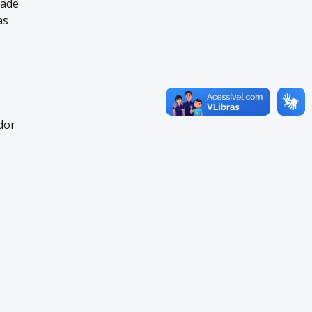
dade
as
dor