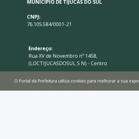
MUNICÍPIO DE TIJUCAS DO SUL
CNPJ:
76.105.584/0001-21
Endereço:
Rua XV de Novembro nº 1458,
(LOCTIJUCASDOSUL S N) - Centro
Horário de Funcionamento:
O Portal da Prefeitura utiliza cookies para melhorar a sua ex
das 08h às 12h e das 13h às 17h
Telefone:
(41) 3629-1765
E-mail:
prefeitura@tijucasdosul.pr.gov.br