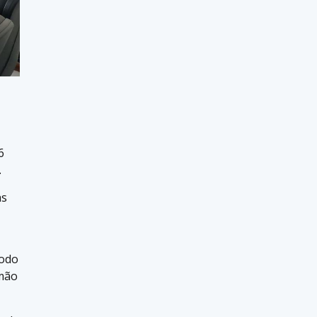
6
.
as
íodo
 mão