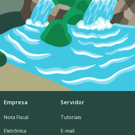
Empresa
Servidor
Nota Fiscal
Tutoriais
Eletrônica
E-mail