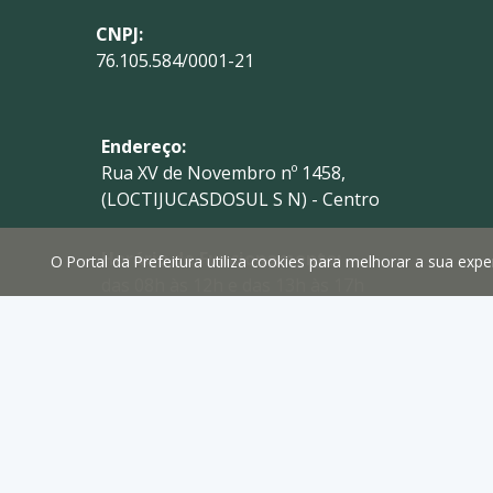
CNPJ:
76.105.584/0001-21
Endereço:
Rua XV de Novembro nº 1458,
(LOCTIJUCASDOSUL S N) - Centro
Horário de Funcionamento:
O Portal da Prefeitura utiliza cookies para melhorar a sua ex
das 08h às 12h e das 13h às 17h
Telefone:
(41) 3629-1765
E-mail:
prefeitura@tijucasdosul.pr.gov.br