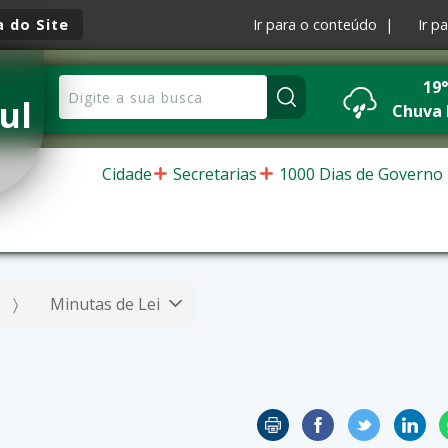
 do Site
Ir para o conteúdo |
Ir p
19
ul
Chuva 
Cidade
Secretarias
1000 Dias de Governo
Minutas de Lei