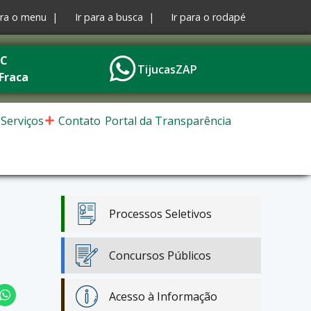
ara o menu |
Ir para a busca |
Ir para o rodapé
°C
TijucasZAP
Fraca
Serviços
Contato
Portal da Transparência
Processos Seletivos
Concursos Públicos
Acesso à Informação