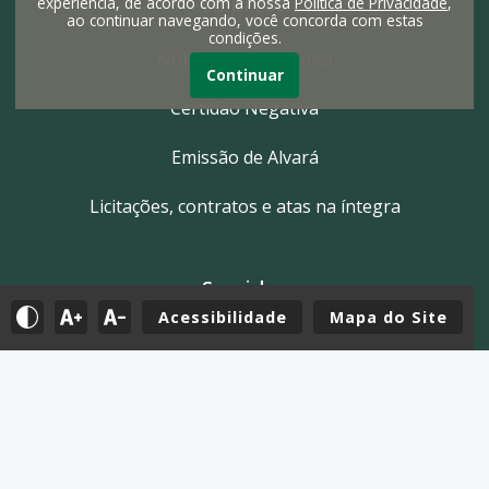
Empresa
experiência, de acordo com a nossa
Política de Privacidade
,
ao continuar navegando, você concorda com estas
condições.
Nota Fiscal Eletrônica
Continuar
Certidão Negativa
Emissão de Alvará
Licitações, contratos e atas na íntegra
Servidor
Acessibilidade
Mapa do Site
Tutoriais
E-mail
Holerite & Intranet