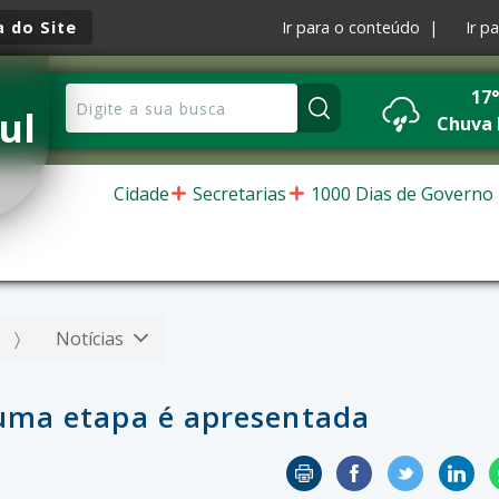
 do Site
Ir para o conteúdo |
Ir p
17
ul
Chuva 
Cidade
Secretarias
1000 Dias de Governo
Notícias
 uma etapa é apresentada