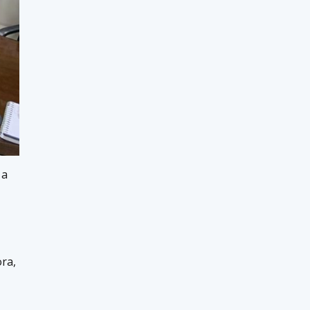
 a
ora,