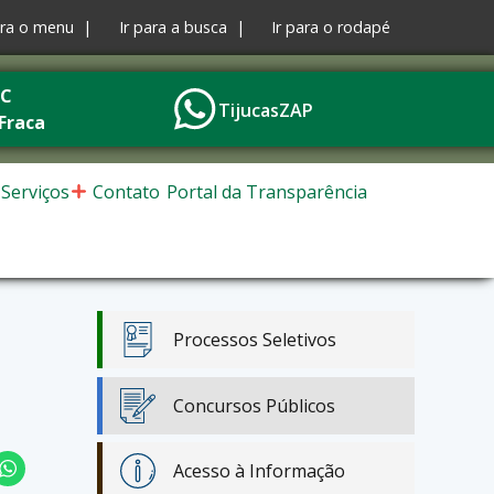
ara o menu |
Ir para a busca |
Ir para o rodapé
°C
TijucasZAP
Fraca
Serviços
Contato
Portal da Transparência
Processos Seletivos
Concursos Públicos
Acesso à Informação