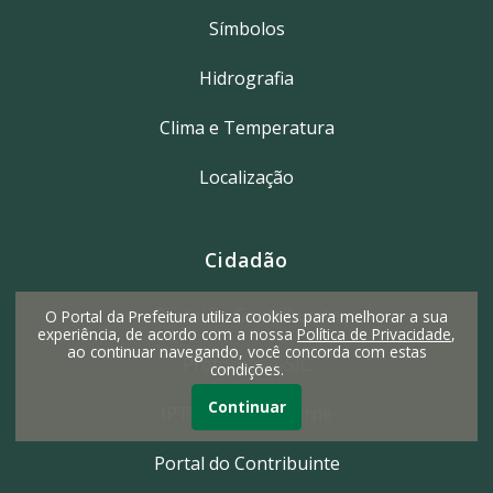
Símbolos
Hidrografia
Clima e Temperatura
Localização
Cidadão
Portal do Contribuinte
O Portal da Prefeitura utiliza cookies para melhorar a sua
experiência, de acordo com a nossa
Política de Privacidade
,
ao continuar navegando, você concorda com estas
Protocolo e-SIC
condições.
Continuar
IPTU 2ª Via do Carnê
Portal do Contribuinte