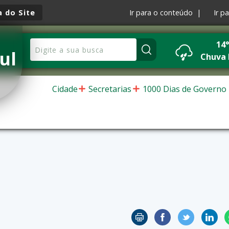
 do Site
Ir para o conteúdo |
Ir p
14
ul
Chuva 
Cidade
Secretarias
1000 Dias de Governo