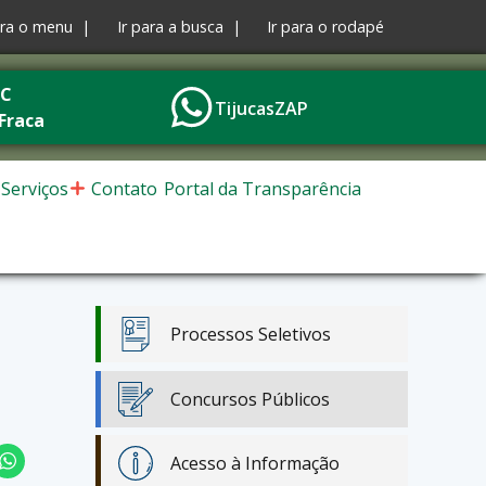
ara o menu |
Ir para a busca |
Ir para o rodapé
°C
TijucasZAP
Fraca
Serviços
Contato
Portal da Transparência
Processos Seletivos
Concursos Públicos
Acesso à Informação