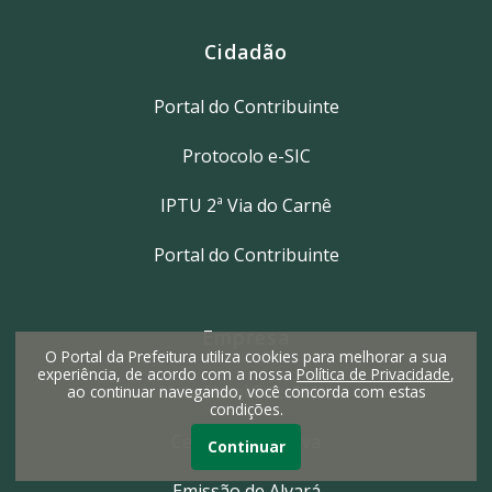
Cidadão
Portal do Contribuinte
Protocolo e-SIC
IPTU 2ª Via do Carnê
Portal do Contribuinte
Empresa
O Portal da Prefeitura utiliza cookies para melhorar a sua
experiência, de acordo com a nossa
Política de Privacidade
,
Nota Fiscal Eletrônica
ao continuar navegando, você concorda com estas
condições.
Certidão Negativa
Continuar
Emissão de Alvará