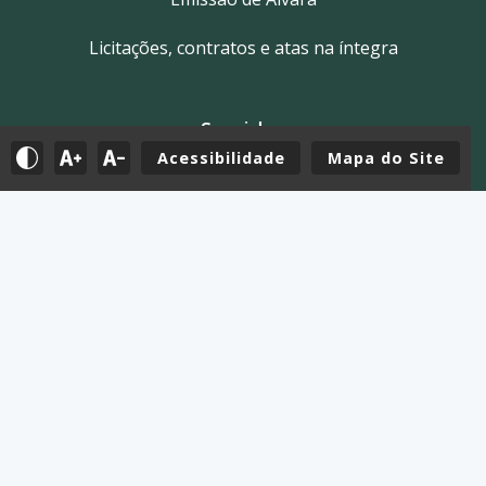
Licitações, contratos e atas na íntegra
Servidor
Acessibilidade
Mapa do Site
Tutoriais
E-mail
Holerite & Intranet
Mapa do Site