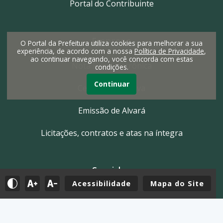
Portal do Contribuinte
Empresa
O Portal da Prefeitura utiliza cookies para melhorar a sua
experiência, de acordo com a nossa
Política de Privacidade
,
ao continuar navegando, você concorda com estas
Nota Fiscal Eletrônica
condições.
Continuar
Certidão Negativa
Emissão de Alvará
Licitações, contratos e atas na íntegra
Servidor
Acessibilidade
Mapa do Site
Tutoriais
E-mail