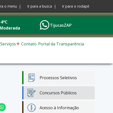
ara o menu |
Ir para a busca |
Ir para o rodapé
14°C
TijucasZAP
 Moderada
Serviços
Contato
Portal da Transparência
Processos Seletivos
Concursos Públicos
Acesso à Informação