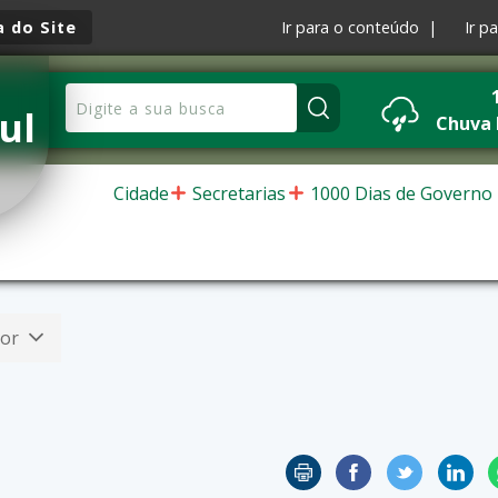
 do Site
Ir para o conteúdo |
Ir p
ul
Chuva
Cidade
Secretarias
1000 Dias de Governo
dor