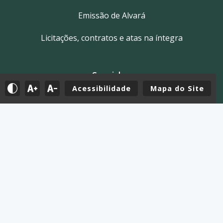
Emissão de Alvará
Licitações, contratos e atas na íntegra
Servidor
Acessibilidade
Mapa do Site
Tutoriais
E-mail
Holerite & Intranet
Mapa do Site