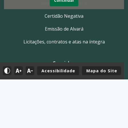
Continuar
Nota Fiscal Eletrônica
Certidão Negativa
Emissão de Alvará
Licitações, contratos e atas na íntegra
Servidor
Acessibilidade
Mapa do Site
Tutoriais
E-mail
Holerite & Intranet
Mapa do Site