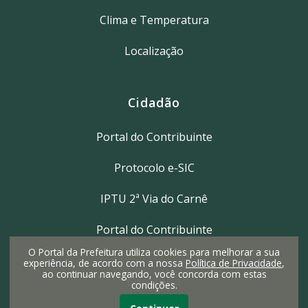
Clima e Temperatura
Localização
Cidadão
Portal do Contribuinte
Protocolo e-SIC
IPTU 2ª Via do Carnê
Portal do Contribuinte
O Portal da Prefeitura utiliza cookies para melhorar a sua
experiência, de acordo com a nossa
Política de Privacidade
,
ao continuar navegando, você concorda com estas
Empresa
condições.