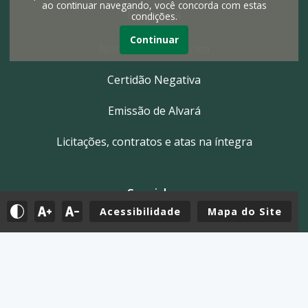
ao continuar navegando, você concorda com estas
Empresa
condições.
Continuar
Nota Fiscal Eletrônica
Certidão Negativa
Emissão de Alvará
Licitações, contratos e atas na íntegra
Servidor
Acessibilidade
Mapa do Site
Tutoriais
E-mail
Holerite & Intranet