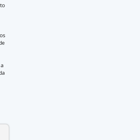
nto
 os
de
 a
da