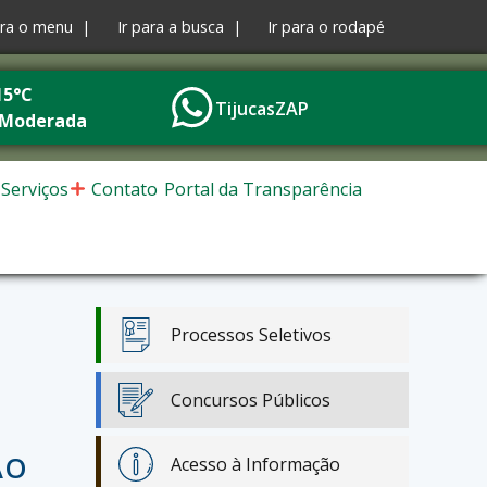
ara o menu |
Ir para a busca |
Ir para o rodapé
15°C
TijucasZAP
 Moderada
Serviços
Contato
Portal da Transparência
Processos Seletivos
Concursos Públicos
ÃO
Acesso à Informação