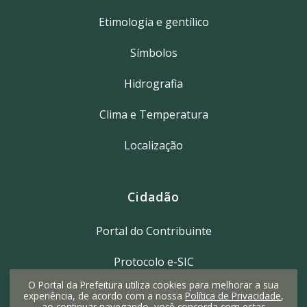
Etimologia e gentílico
Símbolos
Hidrografia
Clima e Temperatura
Localização
Cidadão
Portal do Contribuinte
Protocolo e-SIC
O Portal da Prefeitura utiliza cookies para melhorar a sua
IPTU 2ª Via do Carnê
experiência, de acordo com a nossa
Política de Privacidade
,
ao continuar navegando, você concorda com estas