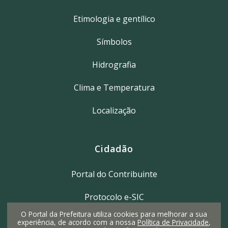
Etimologia e gentílico
Símbolos
Hidrografia
Clima e Temperatura
Localização
Cidadão
Portal do Contribuinte
Protocolo e-SIC
O Portal da Prefeitura utiliza cookies para melhorar a sua
IPTU 2ª Via do Carnê
experiência, de acordo com a nossa
Política de Privacidade
,