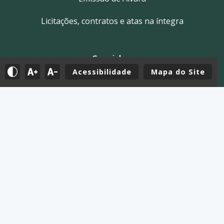
Licitações, contratos e atas na íntegra
Servidor
Acessibilidade
Mapa do Site
Tutoriais
E-mail
Holerite & Intranet
Mapa do Site