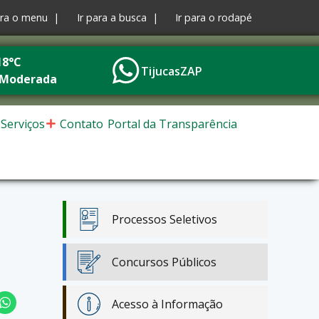
ara o menu |
Ir para a busca |
Ir para o rodapé
18°C
TijucasZAP
 Moderada
Serviços
Contato
Portal da Transparência
Processos Seletivos
Concursos Públicos
Acesso à Informação