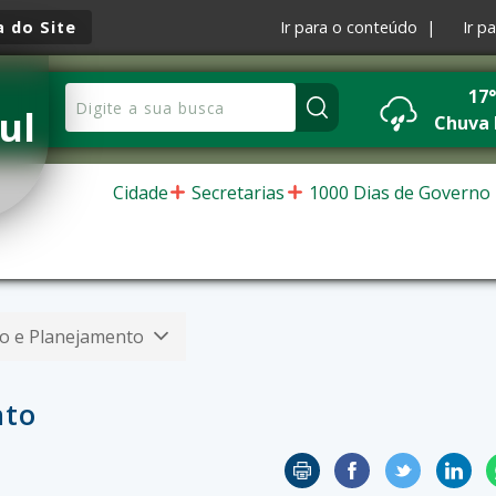
 do Site
Ir para o conteúdo |
Ir p
17
ul
Chuva 
Cidade
Secretarias
1000 Dias de Governo
ão e Planejamento
nto