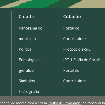
Cidade
Cidadão
Panorama do
Portal do
município
Contribuinte
Política
Protocolo e-SIC
Etimologia e
IPTU 2ª Via do Carnê
gentílico
Portal do
Símbolos
Contribuinte
Hidrografia
Clima e Temperatura
periência, de acordo com a nossa
Política de Privacidade
, ao continuar 