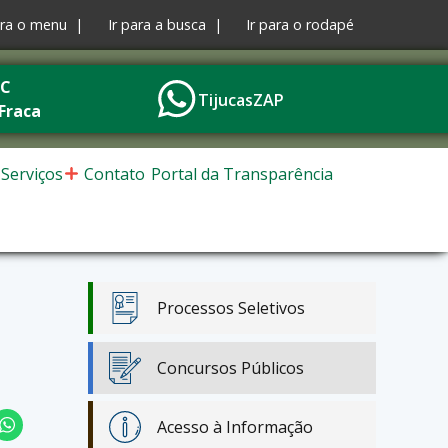
ara o menu |
Ir para a busca |
Ir para o rodapé
°C
TijucasZAP
Fraca
Serviços
Contato
Portal da Transparência
Processos Seletivos
Concursos Públicos
Acesso à Informação